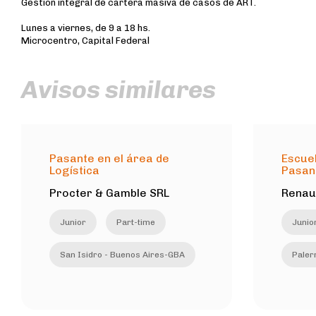
Gestión integral de cartera masiva de casos de ART.
Lunes a viernes, de 9 a 18 hs.
Microcentro, Capital Federal
Avisos similares
Pasante en el área de
Escuel
Logística
Pasan
Procter & Gamble SRL
Renau
Junior
Part-time
Junio
San Isidro - Buenos Aires-GBA
Paler