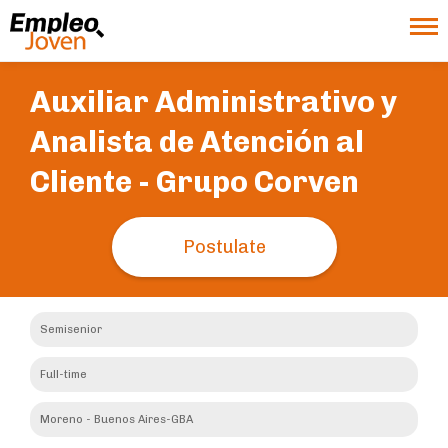
Auxiliar Administrativo y
Analista de Atención al
Cliente -
Grupo Corven
Postulate
Semisenior
Full-time
Moreno - Buenos Aires-GBA