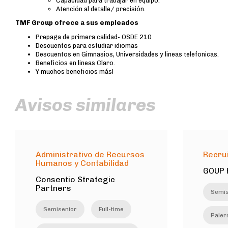
Capacidad para trabajar en equipo.
Atención al detalle/ precisión.
TMF Group ofrece a sus empleados
Prepaga de primera calidad- OSDE 210
Descuentos para estudiar idiomas
Descuentos en Gimnasios, Universidades y lineas telefonicas.
Beneficios en lineas Claro.
Y muchos beneficios más!
Avisos similares
Administrativo de Recursos
Recrui
Humanos y Contabilidad
GOUP 
Consentio Strategic
Partners
Semis
Semisenior
Full-time
Paler