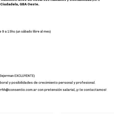
n
Ciudadela, GBA Oeste.
e 9 a 15hs (un sábado libre al mes)
n (Bejerman EXCLUYENTE)
oral y posibilidades de crecimiento personal y profesional.
 rrhh@consentio.com.ar con pretensión salarial, ¡y te contactamos!