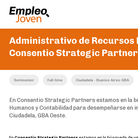
Administrativo de Recursos 
Consentio Strategic Partner
Semisenior
Full-time
Ciudadela - Buenos Aires-GBA
En Consentio Strategic Partners estamos en la 
Humanos y Contabilidad para desempeñarse en i
Ciudadela, GBA Oeste.
En
Consentio Strategic Partners
estamos en la búsqueda de u