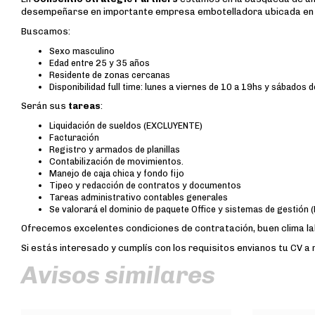
desempeñarse en importante empresa embotelladora ubicada e
Buscamos:
Sexo masculino
Edad entre 25 y 35 años
Residente de zonas cercanas
Disponibilidad full time: lunes a viernes de 10 a 19hs y sábados d
Serán sus
tareas
:
Liquidación de sueldos (EXCLUYENTE)
Facturación
Registro y armados de planillas
Contabilización de movimientos.
Manejo de caja chica y fondo fijo
Tipeo y redacción de contratos y documentos
Tareas administrativo contables generales
Se valorará el dominio de paquete Office y sistemas de gestió
Ofrecemos excelentes condiciones de contratación, buen clima lab
Si estás interesado y cumplís con los requisitos envianos tu CV a
Avisos similares