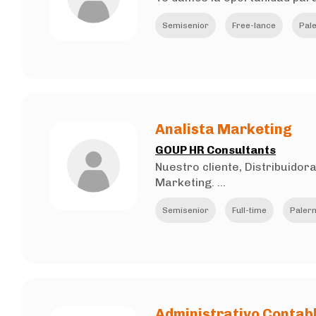
Semisenior
Free-lance
Pale
Analista Marketing
GOUP HR Consultants
Nuestro cliente, Distribuido
Marketing. ...
Semisenior
Full-time
Palerm
Administrativo Contabl