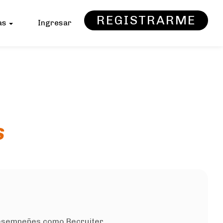
REGISTRARME
as
Ingresar
s
esempeñes como Recruiter ...