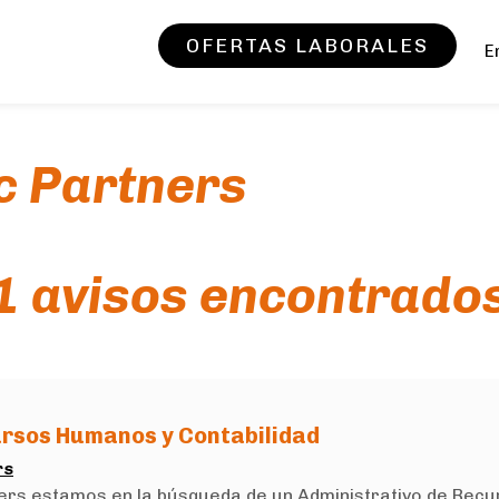
OFERTAS LABORALES
E
c Partners
1 avisos encontrado
ursos Humanos y Contabilidad
rs
ners estamos en la búsqueda de un Administrativo de Rec